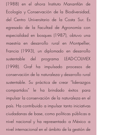
(1988) en el ahora Instituto Manantlán de
Ecología y Conservación de la Biodiversidad,
del Centro Universitario de la Costa Sur. Es
egresado de la Facultad de Agronomía con
especialidad en bosques (1987), obtuvo una
maestría en desarrollo rural en Montpellier,
Francia (1993), un diplomado en desarrollo
sustentable del programa LEAD-COLMEX
(1998). Graf ha impulsado procesos de
conservación de la naturaleza y desarrollo rural
sustentable. Su práctica de crear “liderazgos
compartidos” le ha brindado éxitos para
impulsar la conservación de la naturaleza en el
país. Ha contribuido a impulsar tanto iniciativas
ciudadanas de base, como políticas públicas a
nivel nacional y ha representado a México a
nivel internacional en el ámbito de la gestión de